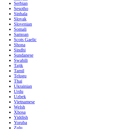
Serbian
Sesotho
Sinhala
Slovak
Slovenian
Somali
Samoan
Scots Gaelic
Shona
Sindhi
Sundanese
Swahili
Tajik
Tamil
Telugu
Thai
Ukrainian
Urdu
Uzbek
Vietnamese
Welsh
Xhosa
Yiddish
Yoruba
Zulu